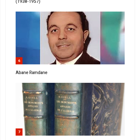
(1938-1957)
6
Abane Ramdane
7