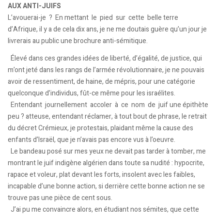
AUX ANTI-JUIFS
L’avouerai-je ? En mettant le pied sur cette belle terre
d’Afrique, il y a de cela dix ans, je ne me doutais guère qu’un jour je
livrerais au public une brochure anti-sémitique.
Élevé dans ces grandes idées de liberté, d’égalité, de justice, qui
m’ont jeté dans les rangs de l’armée révolutionnaire, je ne pouvais
avoir de ressentiment, de haine, de mépris, pour une catégorie
quelconque d’individus, fût-ce même pour les israélites.
Entendant journellement accoler à ce nom de juif une épithète
peu ? atteuse, entendant réclamer, à tout bout de phrase, le retrait
du décret Crémieux, je protestais, plaidant même la cause des
enfants d’Israël, que je n’avais pas encore vus à l’oeuvre.
Le bandeau posé sur mes yeux ne devait pas tarder à tomber, me
montrant le juif indigène algérien dans toute sa nudité : hypocrite,
rapace et voleur, plat devant les forts, insolent avec les faibles,
incapable d’une bonne action, si derrière cette bonne action ne se
trouve pas une pièce de cent sous.
J’ai pu me convaincre alors, en étudiant nos sémites, que cette