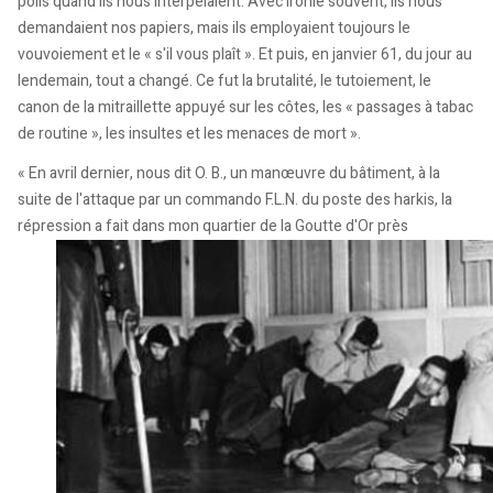
polis quand ils nous interpelaient. Avec ironie souvent, ils nous
demandaient nos papiers, mais ils employaient toujours le
vouvoiement et le « s'il vous plaît ». Et puis, en janvier 61, du jour au
lendemain, tout a changé. Ce fut la brutalité, le tutoiement, le
canon de la mitraillette appuyé sur les côtes, les « passages à tabac
de routine », les insultes et les menaces de mort ».
« En avril dernier, nous dit O. B., un manœuvre du bâtiment, à la
suite de l'attaque par un commando F.L.N. du poste des harkis, la
répression a fait dans mon quartier de la Goutte d'Or près