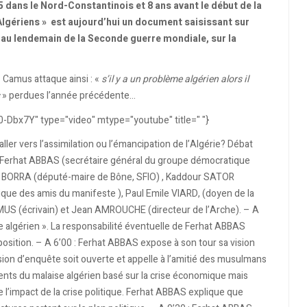
dans le Nord-Constantinois et 8 ans avant le début de la
Algériens » est aujourd’hui un document saisissant sur
s, au lendemain de la Seconde guerre mondiale, sur la
. Camus attaque ainsi : «
s’il y a un problème algérien alors il
» perdues l’année précédente…
Dbx7Y" type="video" mtype="youtube" title=" "}
aller vers l’assimilation ou l’émancipation de l’Algérie? Débat
 Ferhat ABBAS (secrétaire général du groupe démocratique
ul BORRA (député-maire de Bône, SFIO) , Kaddour SATOR
e des amis du manifeste ), Paul Emile VIARD, (doyen de la
AMUS (écrivain) et Jean AMROUCHE (directeur de l’Arche). – A
me algérien ». La responsabilité éventuelle de Ferhat ABBAS
 position. – A 6’00 : Ferhat ABBAS expose à son tour sa vision
 d’enquête soit ouverte et appelle à l’amitié des musulmans
ents du malaise algérien basé sur la crise économique mais
e l’impact de la crise politique. Ferhat ABBAS explique que