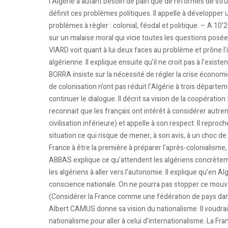
l’Algérie a autant besoin de pain que de réformes de stru
définit ces problèmes politiques. Il appelle à développer un
problèmes à règler : colonial, féodal et politique. – A 
sur un malaise moral qui vicie toutes les questions posées
VIARD voit quant à lui deux faces au problème et prône l’
algérienne. Il explique ensuite qu’il ne croit pas à l’exis
BORRA insiste sur la nécessité de régler la crise économ
de colonisation n’ont pas réduit l’Algérie à trois départe
continuer le dialogue. Il décrit sa vision de la coopératio
reconnait que les français ont intérêt à considérer autre
civilisation inférieure) et appelle à son respect. Il reproc
situation ce qui risque de mener, à son avis, à un choc de ci
France à être la première à préparer l’après-colonialisme, à
ABBAS explique ce qu’attendent les algériens concrètem
les algériens à aller vers l’autonomie. Il explique qu’en Al
conscience nationale. On ne pourra pas stopper ce mouve
(Considérer la France comme une fédération de pays dans 
Albert CAMUS donne sa vision du nationalisme. Il voudrait
nationalisme pour aller à celui d’internationalisme. La Fra