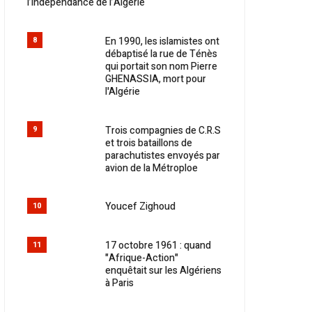
l’indépendance de l’Algérie
En 1990, les islamistes ont
8
débaptisé la rue de Ténès
qui portait son nom Pierre
GHENASSIA, mort pour
l'Algérie
Trois compagnies de C.R.S
9
et trois bataillons de
parachutistes envoyés par
avion de la Métroploe
Youcef Zighoud
10
17 octobre 1961 : quand
11
"Afrique-Action"
enquêtait sur les Algériens
à Paris