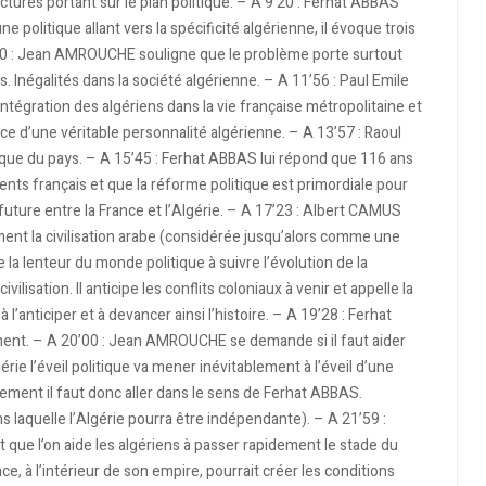
ctures portant sur le plan politique. – A 9’20 : Ferhat ABBAS
e politique allant vers la spécificité algérienne, il évoque trois
10’20 : Jean AMROUCHE souligne que le problème porte surtout
. Inégalités dans la société algérienne. – A 11’56 : Paul Emile
intégration des algériens dans la vie française métropolitaine et
tence d’une véritable personnalité algérienne. – A 13’57 : Raoul
ique du pays. – A 15’45 : Ferhat ABBAS lui répond que 116 ans
ments français et que la réforme politique est primordiale pour
n future entre la France et l’Algérie. – A 17’23 : Albert CAMUS
ment la civilisation arabe (considérée jusqu’alors comme une
he la lenteur du monde politique à suivre l’évolution de la
vilisation. Il anticipe les conflits coloniaux à venir et appelle la
 l’anticiper et à devancer ainsi l’histoire. – A 19’28 : Ferhat
ent. – A 20’00 : Jean AMROUCHE se demande si il faut aider
gérie l’éveil politique va mener inévitablement à l’éveil d’une
ment il faut donc aller dans le sens de Ferhat ABBAS.
laquelle l’Algérie pourra être indépendante). – A 21’59 :
 que l’on aide les algériens à passer rapidement le stade du
nce, à l’intérieur de son empire, pourrait créer les conditions