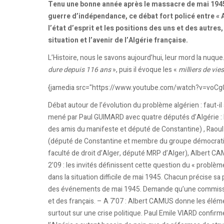
Tenu une bonne année après le massacre de mai 1945 
guerre d’indépendance, ce débat fort policé entre « 
l’état d’esprit et les positions des uns et des autre
situation et l’avenir de l’Algérie française.
L’Histoire, nous le savons aujourd’hui, leur mord la nuque
dure depuis 116 ans
», puis il évoque les «
milliers de vies
{jamedia src="https://www.youtube.com/watch?v=voCg0-
Débat autour de l’évolution du problème algérien : faut-il 
mené par Paul GUIMARD avec quatre députés d’Algérie :
des amis du manifeste et député de Constantine) , Rao
(député de Constantine et membre du groupe démocratiqu
faculté de droit d’Alger, député MRP d’Alger), Albert C
2’09 : les invités définissent cette question du « problè
dans la situation difficile de mai 1945. Chacun précise sa
des événements de mai 1945. Demande qu’une commission
et des français. – A 7’07 : Albert CAMUS donne les élém
surtout sur une crise politique. Paul Emile VIARD confirm