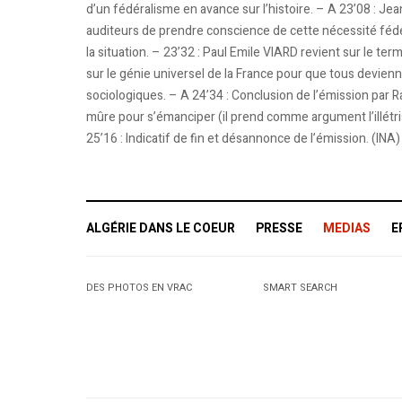
d’un fédéralisme en avance sur l’histoire. – A 23’08 
auditeurs de prendre conscience de cette nécessité fédéra
la situation. – 23’32 : Paul Emile VIARD revient sur le term
sur le génie universel de la France pour que tous devienn
sociologiques. – A 24’34 : Conclusion de l’émission par 
mûre pour s’émanciper (il prend comme argument l’illétri
25’16 : Indicatif de fin et désannonce de l’émission. (INA)
ALGÉRIE DANS LE COEUR
PRESSE
MEDIAS
E
DES PHOTOS EN VRAC
SMART SEARCH