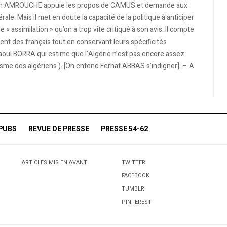
: Jean AMROUCHE appuie les propos de CAMUS et demande aux
le. Mais il met en doute la capacité de la politique à anticiper
e « assimilation » qu’on a trop vite critiqué à son avis. Il compte
ent des français tout en conservant leurs spécificités
Raoul BORRA qui estime que l’Algérie n’est pas encore assez
sme des algériens ). [On entend Ferhat ABBAS s’indigner]. – A
PUBS
REVUE DE PRESSE
PRESSE 54-62
ARTICLES MIS EN AVANT
TWITTER
FACEBOOK
TUMBLR
PINTEREST