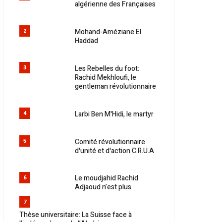
algérienne des Françaises
Mohand-Améziane El
2
Haddad
Les Rebelles du foot:
3
Rachid Mekhloufi, le
gentleman révolutionnaire
Larbi Ben M'Hidi, le martyr
4
Comité révolutionnaire
5
d'unité et d'action C.R.U.A
Le moudjahid Rachid
6
Adjaoud n’est plus
7
Thèse universitaire: La Suisse face à